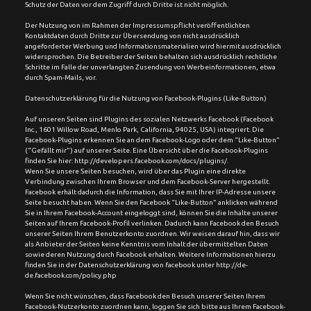
Schutz der Daten vor dem Zugriff durch Dritte ist nicht möglich.
Der Nutzung von im Rahmen der Impressumspflicht veröffentlichten 
Kontaktdaten durch Dritte zur Übersendung von nicht ausdrücklich 
angeforderter Werbung und Informationsmaterialien wird hiermit ausdrücklich 
widersprochen. Die Betreiber der Seiten behalten sich ausdrücklich rechtliche 
Schritte im Falle der unverlangten Zusendung von Werbeinformationen, etwa 
durch Spam-Mails, vor.
Datenschutzerklärung für die Nutzung von Facebook-Plugins (Like-Button)
Auf unseren Seiten sind Plugins des sozialen Netzwerks Facebook (Facebook 
Inc., 1601 Willow Road, Menlo Park, California, 94025, USA) integriert. Die 
Facebook-Plugins erkennen Sie an dem Facebook-Logo oder dem “Like-Button” 
(“Gefällt mir”) auf unserer Seite. Eine Übersicht über die Facebook-Plugins 
finden Sie hier: http://developers.facebook.com/docs/plugins/.
Wenn Sie unsere Seiten besuchen, wird über das Plugin eine direkte 
Verbindung zwischen Ihrem Browser und dem Facebook-Server hergestellt. 
Facebook erhält dadurch die Information, dass Sie mit Ihrer IP-Adresse unsere 
Seite besucht haben. Wenn Sie den Facebook “Like-Button” anklicken während 
Sie in Ihrem Facebook-Account eingeloggt sind, können Sie die Inhalte unserer 
Seiten auf Ihrem Facebook-Profil verlinken. Dadurch kann Facebook den Besuch 
unserer Seiten Ihrem Benutzerkonto zuordnen. Wir weisen darauf hin, dass wir 
als Anbieter der Seiten keine Kenntnis vom Inhalt der übermittelten Daten 
sowie deren Nutzung durch Facebook erhalten. Weitere Informationen hierzu 
finden Sie in der Datenschutzerklärung von facebook unter http://de-
de.facebook.com/policy.php
Wenn Sie nicht wünschen, dass Facebook den Besuch unserer Seiten Ihrem 
Facebook-Nutzerkonto zuordnen kann, loggen Sie sich bitte aus Ihrem Facebook-