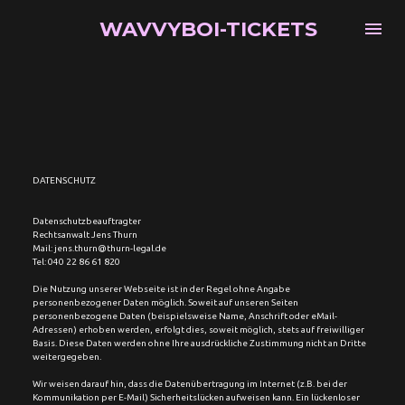
WAVVYBOI-TICKETS
DATENSCHUTZ
Datenschutzbeauftragter
Rechtsanwalt Jens Thurn
Mail: jens.thurn@thurn-legal.de
Tel: 040 22 86 61 820
Die Nutzung unserer Webseite ist in der Regel ohne Angabe 
personenbezogener Daten möglich. Soweit auf unseren Seiten 
personenbezogene Daten (beispielsweise Name, Anschrift oder eMail-
Adressen) erhoben werden, erfolgt dies, soweit möglich, stets auf freiwilliger 
Basis. Diese Daten werden ohne Ihre ausdrückliche Zustimmung nicht an Dritte 
weitergegeben.
Wir weisen darauf hin, dass die Datenübertragung im Internet (z.B. bei der 
Kommunikation per E-Mail) Sicherheitslücken aufweisen kann. Ein lückenloser 