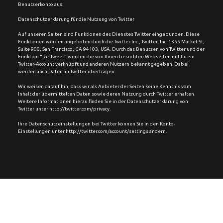
Benutzerkonto aus.
Datenschutzerklärung für die Nutzung von Twitter
Auf unseren Seiten sind Funktionen des Dienstes Twitter eingebunden. Diese 
Funktionen werden angeboten durch die Twitter Inc., Twitter, Inc. 1355 Market St, 
Suite 900, San Francisco, CA 94103, USA. Durch das Benutzen von Twitter und der 
Funktion “Re-Tweet” werden die von Ihnen besuchten Webseiten mit Ihrem 
Twitter-Account verknüpft und anderen Nutzern bekannt gegeben. Dabei 
werden auch Daten an Twitter übertragen.
Wir weisen darauf hin, dass wir als Anbieter der Seiten keine Kenntnis vom 
Inhalt der übermittelten Daten sowie deren Nutzung durch Twitter erhalten. 
Weitere Informationen hierzu finden Sie in der Datenschutzerklärung von 
Twitter unter http://twitter.com/privacy.
Ihre Datenschutzeinstellungen bei Twitter können Sie in den Konto-
Einstellungen unter http://twitter.com/account/settings ändern.
©2026  Chimperator Live GmbH. All rights reserved.  